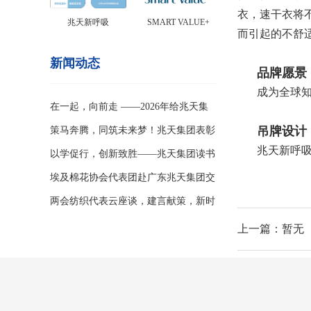
衣，速干衣将
兆天新呼吸
SMART VALUE+
而引起的不舒
新闻动态
品牌愿景
成为全球
在一起，向前走 ——2026年给兆天集
吊牌设计
团全体伙伴的一封家书
策马奔腾，同筑未来梦！兆天集团表彰
兆天新呼
盛典燃启2026新征程
以学促行，创新致胜——兆天集团读书
&创新分享PK赛
埃及棉花协会代表团赴广东兆天集团交
流，共探合作新篇
两会纺织代表云座谈，建言献策，新时
期为行业发展谋新篇
上一篇：暂无