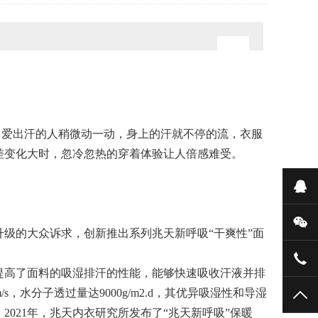
，爱出汗的人稍微动一动，身上的汗就不停的流，衣服
差变化大时，忽冷忽热的穿着体验让人倍感难受。
在
微
级的大众诉求，创新推出系列兆天新呼吸“干爽性”面
076
提高了面料的吸湿排汗的性能，
能够快速吸收汗液并排
，水分子透过量达9000g/m2.d，其优异吸湿性和导湿
TO
021年，兆天内衣研究所发布了“兆天新呼吸”保暖