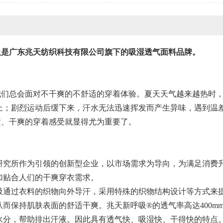
吸是广东兆天纺织科技有限公司旗下的吸湿透气面料品牌。
我们总会面对不干爽的不舒适的穿着体验。
夏天天气越来越热时
上；剧烈运动后缓下来，汗水无法迅速挥发而产生异味，遇到温
适、干爽的穿着感受就显得尤为重要了。
研究所作为引领的创新型企业，以市场需求为导向，为满足消费升
加贴合人们的干爽穿衣需求。
吸
通过衣料的织物向外导汗，采用特殊的织物结构设计等方式来
而保持肌肤表面的舒适干爽。兆天新呼吸®的透气率高达400mm/s
水分，帮助排出汗液。因此具有透气快、吸湿快、干得快的特点。2