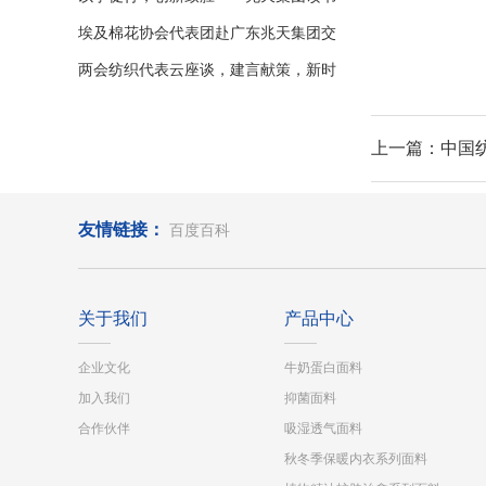
&创新分享PK赛
埃及棉花协会代表团赴广东兆天集团交
流，共探合作新篇
两会纺织代表云座谈，建言献策，新时
期为行业发展谋新篇
上一篇：中国
友情链接：
百度百科
关于我们
产品中心
企业文化
牛奶蛋白面料
加入我们
抑菌面料
合作伙伴
吸湿透气面料
秋冬季保暖内衣系列面料