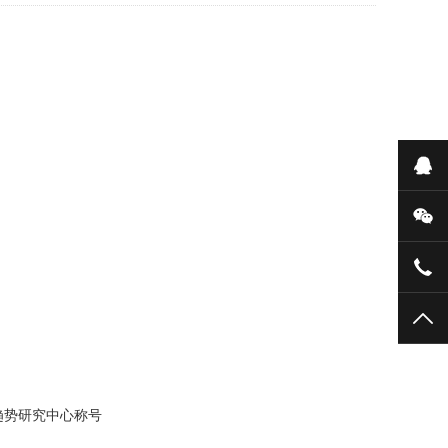
在
微
076
TO
行趋势研究中心称号