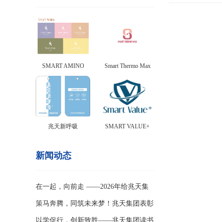
SMART AMINO
Smart Thermo Max
兆天新呼吸
SMART VALUE+
新闻动态
在一起，向前走 ——2026年给兆天集
团全体伙伴的一封家书
策马奔腾，同筑未来梦！兆天集团表彰
盛典燃启2026新征程
以学促行，创新致胜——兆天集团读书