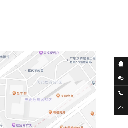
在
微
076
TO