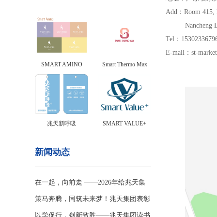
Add：Room 415, Bl
Nancheng Distri
Tel：
1530233
E-mail：
st-marke
SMART AMINO
Smart Thermo Max
兆天新呼吸
SMART VALUE+
新闻动态
在一起，向前走 ——2026年给兆天集
团全体伙伴的一封家书
策马奔腾，同筑未来梦！兆天集团表彰
盛典燃启2026新征程
以学促行，创新致胜——兆天集团读书