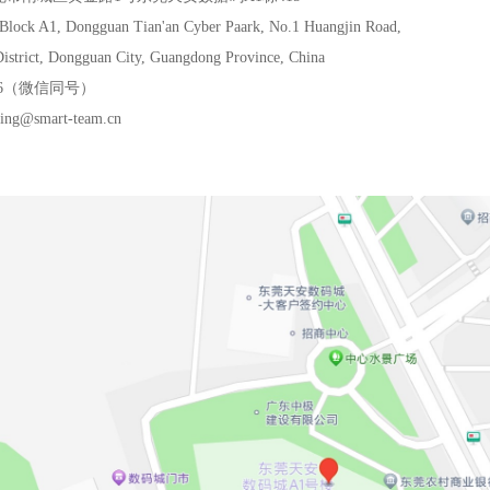
ock A1, Dongguan Tian'an Cyber Paark, No.1 Huangjin Road,
ct, Dongguan City, Guangdong Province, China
6796（微信同号）
ting@smart-team.cn